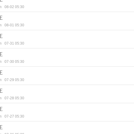
m
08-02 05:30
王
m
08-01 05:30
王
m
07-31 05:30
王
m
07-30 05:30
王
m
07-29 05:30
王
m
07-28 05:30
王
m
07-27 05:30
王